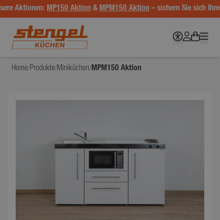
ere Aktionen:
MP150 Aktion
&
MPM150 Aktion
– sichern Sie sich Ihren
Home
/
Produkte
/
Miniküchen
/
MPM150 Aktion