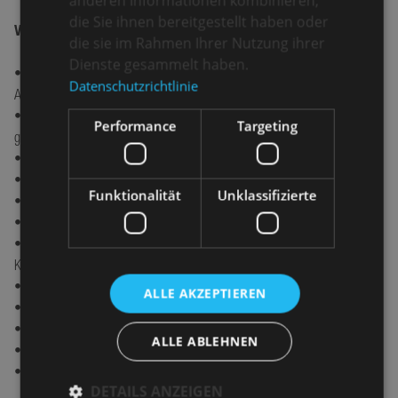
anderen Informationen kombinieren,
die Sie ihnen bereitgestellt haben oder
Vorteile Premiumline MPM150 Aktion:
die sie im Rahmen Ihrer Nutzung ihrer
Dienste gesammelt haben.
•	Formschön und Funktionell – Die perfekte Miniküche für hohe 
Datenschutzrichtlinie
Ansprüche

•	Miniküche aus pulverbeschichtetem Metall mit doppelwandig 
Performance
Targeting
gefüllten Fronten

•	
Pantryabdeckung aus Edelstahl
•	Zwei Schubladen mit Softclose

Funktionalität
Unklassifizierte
•	Hochwertigen Stangengriffen aus Edelstahl

•	Wahlweise mit Becken Rechts oder Becken Links

•	Wahlweise mit Glaskeramikkochfeld, Induktionskochfeld oder ohne 
Kochfeld

•	Kühlschrank Stengel KS 5002 mit 4*-Gefrierfach

ALLE AKZEPTIEREN
•	Stengel Mikrowelle 

•	Küchenzeile in verschiedenen Farben erhältlich

ALLE ABLEHNEN
•	Lieferung erfolgt vormontiert und steckerfertig

DETAILS ANZEIGEN