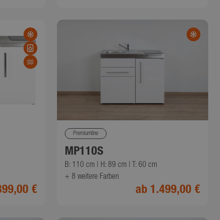
zt und
Endbenutzer
ie der
such dieser
Premiumline
MP110S
B: 110 cm | H: 89 cm | T: 60 cm
+ 8
weitere Farben
399,00 €
ab 1.499,00 €