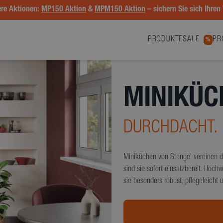
re Aktionen:
MP150 Aktion
&
MPM150 Aktion
– sichern Sie sich Ihren 
PRODUKTE
SALE
PR
%
MINIKÜC
DURCHDACHT. 
Miniküchen von Stengel vereinen d
sind sie sofort einsatzbereit. Hoc
sie besonders robust, pflegeleicht u