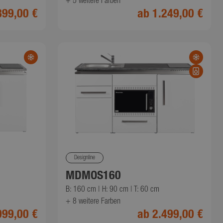
+ 5
weitere Farben
e Universal
899,00 €
ab 1.249,00 €
wichtige
n verwendeten
es Cookie
enutzer zu
g generierte
ird. Es ist in
Google-
 Site
ng von
nendaten für
t.
Designline
eschreibung
MDMOS160
B: 160 cm | H: 90 cm | T: 60 cm
+ 8
weitere Farben
eihe von
099,00 €
ab 2.499,00 €
t-Gebote von