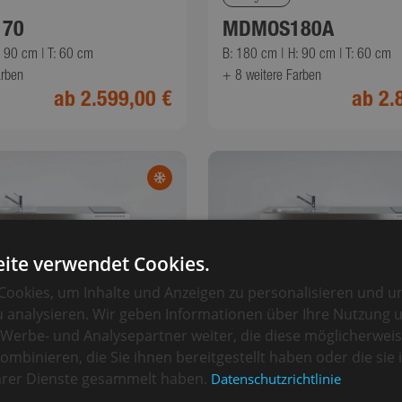
70
MDMOS180A
: 90 cm | T: 60 cm
B: 180 cm | H: 90 cm | T: 60 cm
arben
+ 8
weitere Farben
ab 2.599,00 €
ab 2.
ite verwendet Cookies.
ookies, um Inhalte und Anzeigen zu personalisieren und u
 analysieren. Wir geben Informationen über Ihre Nutzung 
Werbe- und Analysepartner weiter, die diese möglicherwei
ombinieren, die Sie ihnen bereitgestellt haben oder die si
Premiumline
ihrer Dienste gesammelt haben.
Datenschutzrichtlinie
MPM160