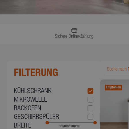
Sichere Online-Zahlung
FILTERUNG
Empfohlen
KÜHLSCHRANK
MIKROWELLE
BACKOFEN
GESCHIRRSPÜLER
BREITE
von
40
bis
200
cm