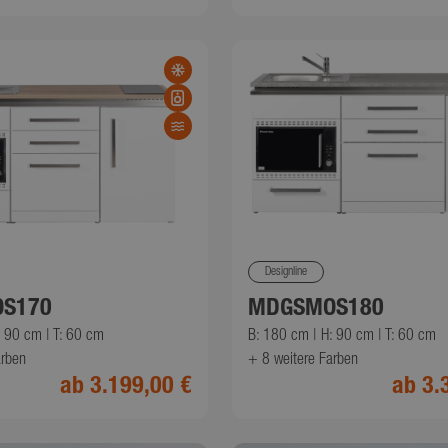
Werbekunden Dritter
2 Monate 4
LC
Dieses Cookie wird von Doubleclick geset
Wochen
chen.de
enthält Informationen darüber, wie der 
die Website nutzt, sowie über Werbung, d
Endbenutzer möglicherweise vor dem Be
Website gesehen hat.
Designline
S170
MDGSMOS180
: 90 cm | T: 60 cm
B: 180 cm | H: 90 cm | T: 60 cm
arben
+ 8
weitere Farben
ab 3.199,00 €
ab 3.