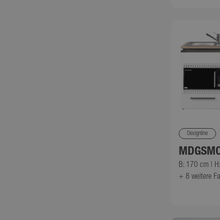
_gcl_au
Google L
.minikue
Designline
MDGSMO
B: 170 cm | H
+ 8
weitere F