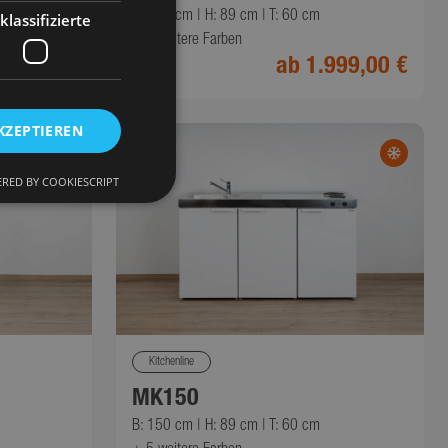
B: 170 cm | H: 89 cm | T: 60 cm
klassifizierte
+ 8
weitere Farben
999,00 €
ab 1.999,00 €
KZEPTIEREN
RED BY COOKIESCRIPT
okies. Diese Cookies
Kitchenline
alytics
MK150
s
B: 150 cm | H: 89 cm | T: 60 cm