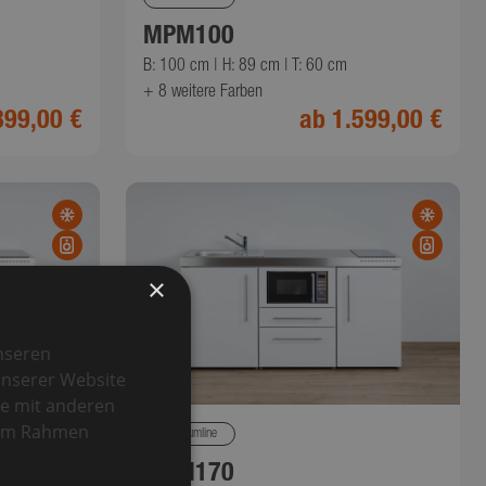
MPM100
B: 100 cm | H: 89 cm | T: 60 cm
+ 8
weitere Farben
899,00 €
ab 1.599,00 €
×
nseren
unserer Website
se mit anderen
e im Rahmen
Premiumline
MPM170