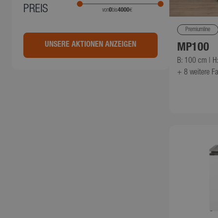
PREIS
von
0
bis
4000
€
Premiumline
UNSERE AKTIONEN ANZEIGEN
MP100
B: 100 cm | H
+ 8
weitere F