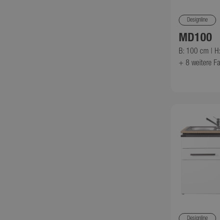
Designline
MD100
B: 100 cm | H
+ 8
weitere F
Designline