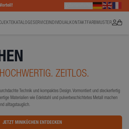
Vorteil!
Barrierefreiheit
OJEKTE
KATALOGE
SERVICE
INDIVIDUAL
KONTAKT
FARBMUSTER
HEN
HOCHWERTIG. ZEITLOS.
urchdachte Technik und kompaktes Design. Vormontiert und steckerfertig
hwertige Materialien wie Edelstahl und pulverbeschichtetes Metall machen
nd alltagstauglich.
JETZT MINIKÜCHEN ENTDECKEN