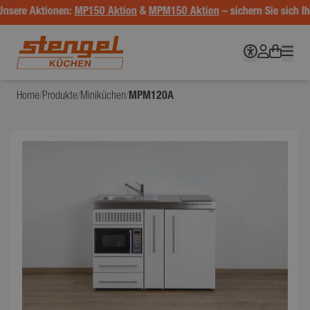
nsere Aktionen:
MP150 Aktion
&
MPM150 Aktion
– sichern Sie sich Ihr
Home
/
Produkte
/
Miniküchen
/
MPM120A