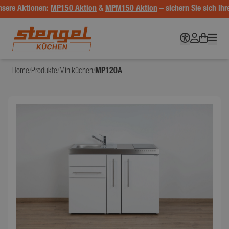
sere Aktionen:
MP150 Aktion
&
MPM150 Aktion
– sichern Sie sich Ihre
Home
/
Produkte
/
Miniküchen
/
MP120A