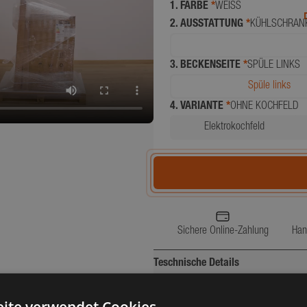
1. FARBE
*
WEISS
2. AUSSTATTUNG
*
KÜHLSCHRAN
3. BECKENSEITE
*
SPÜLE LINKS
Spüle links
4. VARIANTE
*
OHNE KOCHFELD
Elektrokochfeld
Sichere Online-Zahlung
Han
Teschnische Details
Beschreibung
Breite (cm)