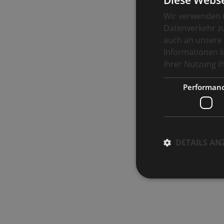
Diese Webse
Wir verwenden C
Datenverkehr zu
auch an unsere 
Informationen k
Ihrer Nutzung 
Performan
DETAILS AN
Performance-Cookies 
können nicht verwend