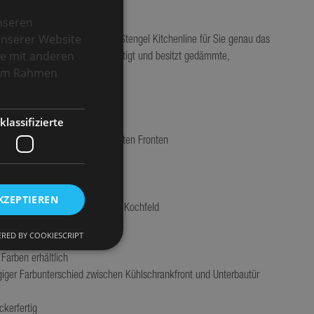
60
nseren
 aus Metall!

unserer Website
inen Preis legen, dann ist die Stengel Kitchenline für Sie genau das 
89
se mit anderen
rbeschichtetem Stahlblech gefertigt und besitzt gedämmte, 
e im Rahmen
75
klassifizierte
KZEPTIEREN
RED BY COOKIESCRIPT
giger Farbunterschied zwischen Kühlschrankfront und Unterbautür 
okies. Diese Cookies