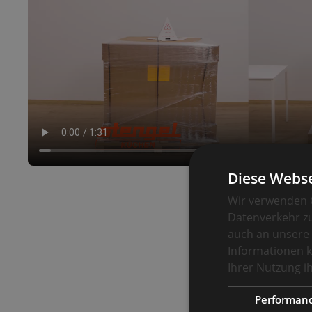
Diese Webse
Wir verwenden C
Datenverkehr zu
auch an unsere 
Informationen k
Ihrer Nutzung 
Performan