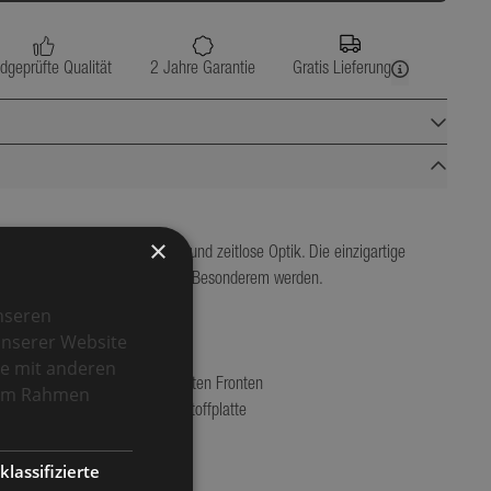
dgeprüfte Qualität
2 Jahre Garantie
Gratis Lieferung
170
60
×
em Anspruch durch moderne und zeitlose Optik. Die einzigartige 
90
n lässt die Küche zu etwas ganz Besonderem werden.

148
nseren
unserer Website
se mit anderen
e im Rahmen
klassifizierte