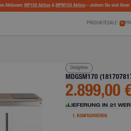
re Aktionen:
MP150 Aktion
&
MPM150 Aktion
– sichern Sie sich Ihren 
PRODUKTE
SALE
PR
%
Designline
MDGSM170 (18170781
2.899,00 
LIEFERUNG IN 21 WE
1. KONFIGURIEREN