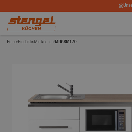
Unse
Home
/
Produkte
/
Miniküchen
/
MDGSM170