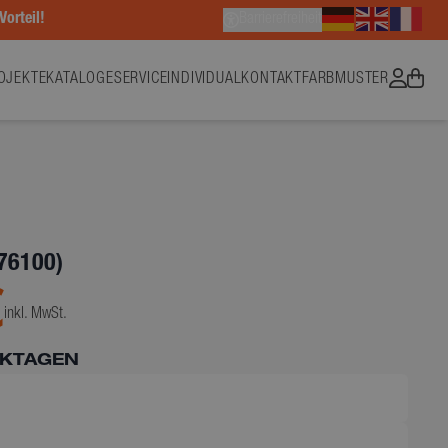
Vorteil!
Barrierefreiheit
OJEKTE
KATALOGE
SERVICE
INDIVIDUAL
KONTAKT
FARBMUSTER
76100)
€
inkl. MwSt.
RKTAGEN