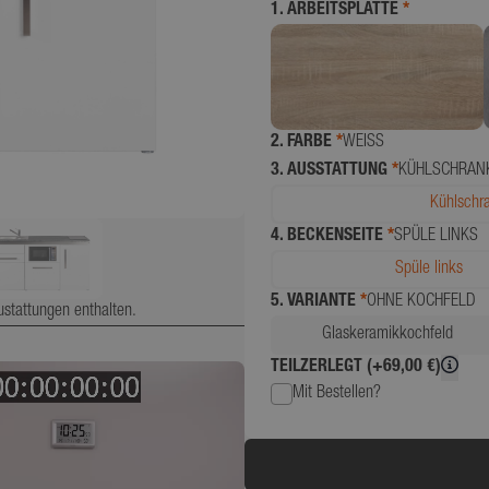
1. ARBEITSPLATTE
*
2. FARBE
*
WEISS
3. AUSSTATTUNG
*
KÜHLSCHRANK
Kühlschra
4. BECKENSEITE
*
SPÜLE LINKS
Spüle links
5. VARIANTE
*
OHNE KOCHFELD
ustattungen enthalten.
Glaskeramikkochfeld
TEILZERLEGT (+69,00 €)
Mit Bestellen?