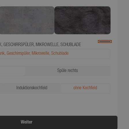
, GESCHIRRSPÜLER, MIKROWELLE, SCHUBLADE
nk, Geschirrspüler, Mikrowelle, Schublade
Spüle rechts
Induktionskochfeld
ohne Kochfeld
Weiter