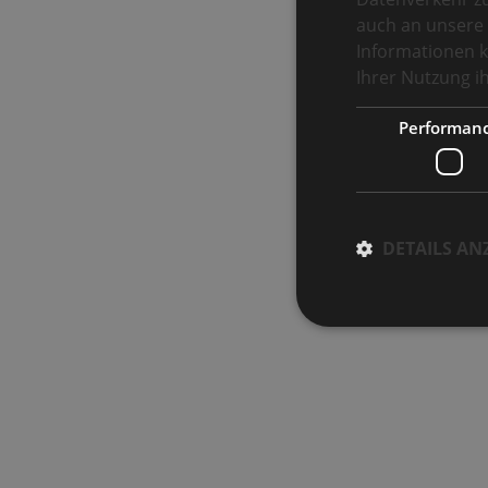
auch an unsere 
Informationen k
Ihrer Nutzung 
Performan
DETAILS AN
Performance-Cookies 
können nicht verwend
Name