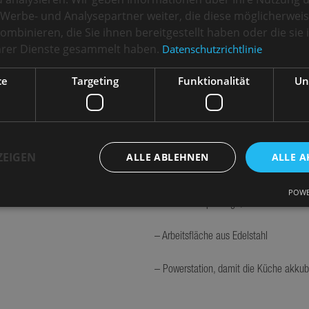
Porsche Traumwerk – ein passender Rah
Werbe- und Analysepartner weiter, die diese möglicherwei
vereint. Auch am Motortag am Salzburg
ombinieren, die Sie ihnen bereitgestellt haben oder die si
ihrer Dienste gesammelt haben.
Datenschutzrichtlinie
Die Outdoor-Küche ist aus robusten, wi
Ausstattung:
ce
Targeting
Funktionalität
Un
– Kühlschrank
– Waschbecken mit strombetriebenem Z
ZEIGEN
ALLE ABLEHNEN
ALLE A
– Induktions-Kochfeld
POWE
– Eine Bierzapfanlage, welche mit wen
Performance
Targeting
Funktionalität
Unklassifizierte
– Arbeitsfläche aus Edelstahl
sammeln Informationen darüber, wie Besucher eine Webseite nutzen, z. B. Analyse-Co
et werden, um einen bestimmten Besucher direkt zu identifizieren.
– Powerstation, damit die Küche akkub
Anbieter
/
Ablaufdatum
Beschreibung
Domäne