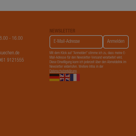
alytics
s
NEWSLETTER
e Universal
08.00 - 16.00
wichtige
n verwendeten
kuechen.de
Mit dem Klick auf "Anmelden" stimme ich zu, dass meine E-
es Cookie
Mail-Adresse für den Newsletter-Versand verarbeitet wird.
7961 9121555
enutzer zu
Diese Einwilligung kann ich jederzeit über den Abmeldelink im
Newsletter widerrufen. Weitere Infos in der
g generierte
Datenschutzerklärung
.
ird. Es ist in
Google-
 Site
ng von
nendaten für
t.
eschreibung