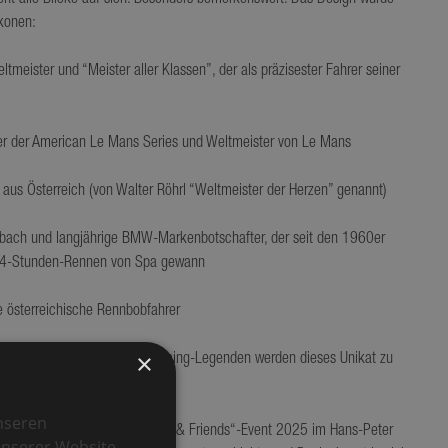
eht alle Blicke auf sich. Besonders bemerkenswert: Das Design wurde
Ikonen:
ltmeister und “Meister aller Klassen”, der als präzisester Fahrer seiner
ger der American Le Mans Series und Weltmeister von Le Mans
t aus Österreich (von Walter Röhrl “Weltmeister der Herzen” genannt)
lsbach und langjährige BMW-Markenbotschafter, der seit den 1960er
 24-Stunden-Rennen von Spa gewann
 österreichische Rennbobfahrer
×
 Unterschriften zahlreicher Racing-Legenden werden dieses Unikat zu
nseren
erte die Outdoor-Küche beim „Cars & Friends“-Event 2025 im Hans-Peter
unserer Website