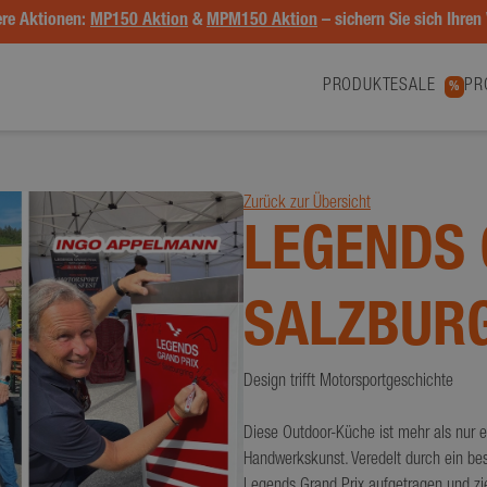
re Aktionen:
MP150 Aktion
&
MPM150 Aktion
– sichern Sie sich Ihren 
PRODUKTE
SALE
PR
%
Zurück zur Übersicht
LEGENDS 
SALZBUR
Design trifft Motorsportgeschichte
Diese Outdoor-Küche ist mehr als nur ei
Handwerkskunst. Veredelt durch ein b