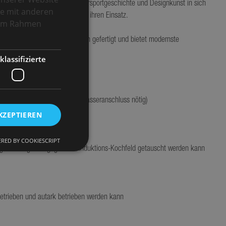
men für ein Objekt, das Motorsportgeschichte und Designkunst in sich
se mit anderen
ring fand diese Outdoor-Küche ihren Einsatz.
e im Rahmen
tterungsbeständigen Materialien gefertigt und bietet modernste
klassifizierte
u- und Ablaufsystem (kein Wasseranschluss nötig)
KZEPTIEREN
RED BY COOKIESCRIPT
igen Handgriffen gegen das Induktions-Kochfeld getauscht werden kann
okies. Diese Cookies
etrieben und autark betrieben werden kann