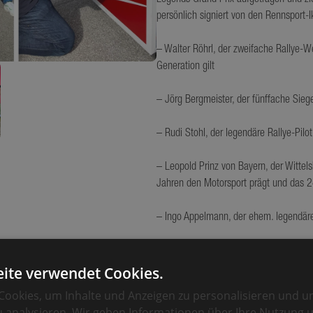
Legends Grand Prix aufgetragen und zi
persönlich signiert von den Rennsport-
– Walter Röhrl, der zweifache Rallye-We
Generation gilt
– Jörg Bergmeister, der fünffache Sie
– Rudi Stohl, der legendäre Rallye-Pilo
– Leopold Prinz von Bayern, der Witte
Jahren den Motorsport prägt und das
– Ingo Appelmann, der ehem. legendäre
… und das ist erst der Anfang. Weitere
einem echten Sammlerstück machen.
ite verwendet Cookies.
ookies, um Inhalte und Anzeigen zu personalisieren und u
Ihren ersten öffentlichen Auftritt fei
 analysieren. Wir geben Informationen über Ihre Nutzung 