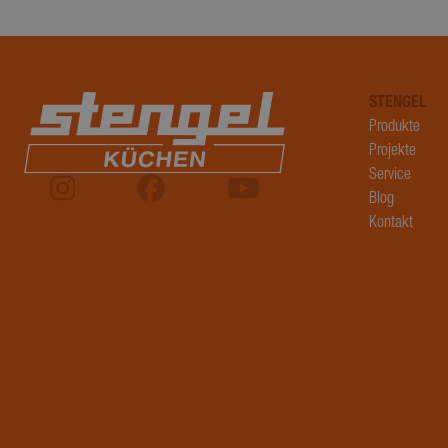
_ga_BPTML0GNXS
STENGEL
_ga
Produkte
Projekte
Service
Blog
Kontakt
Datenschutzerk
Name