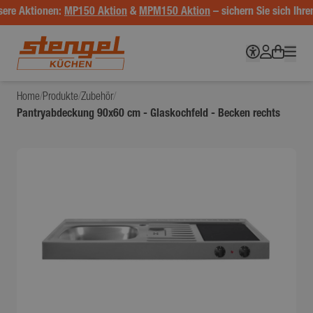
ere Aktionen:
MP150 Aktion
&
MPM150 Aktion
– sichern Sie sich Ihren
Home
/
Produkte
/
Zubehör
/
Pantryabdeckung 90x60 cm - Glaskochfeld - Becken rechts