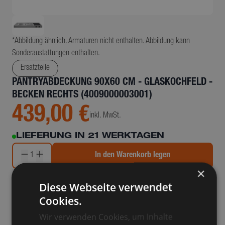
*Abbildung ähnlich. Armaturen nicht enthalten. Abbildung kann
Sonderaustattungen enthalten.
Ersatzteile
PANTRYABDECKUNG 90X60 CM - GLASKOCHFELD -
BECKEN RECHTS (4009000003001)
439,00 €
inkl. MwSt.
LIEFERUNG IN 21 WERKTAGEN
1
In den Warenkorb legen
×
Details & Beschreibung
Diese Webseite verwendet
Cookies.
Pantryabdeckung 90x60 cm - Glaskochfeld - Becken rechts
Wir verwenden Cookies, um Inhalte