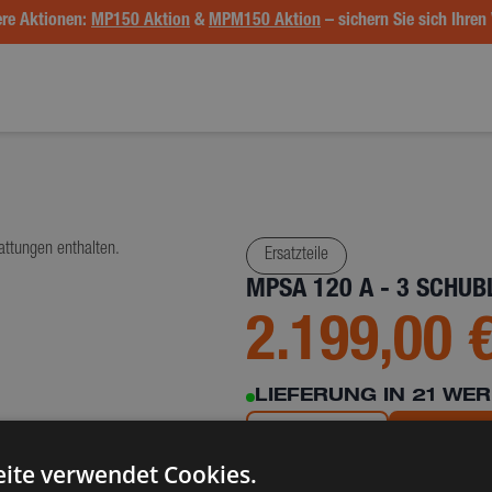
re Aktionen:
MP150 Aktion
&
MPM150 Aktion
– sichern Sie sich Ihren 
attungen enthalten.
Ersatzteile
MPSA 120 A - 3 SCHUB
2.199,00 
LIEFERUNG IN 21 WE
1
ite verwendet Cookies.
Details & Beschreibung