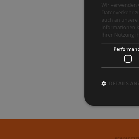
Wir verwenden C
Datenverkehr zu
auch an unsere 
Informationen k
Ihrer Nutzung 
Performan
DETAILS AN
Performance-Cookies 
können nicht verwend