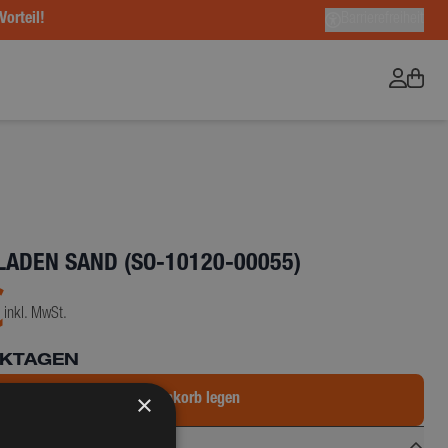
Vorteil!
Barrierefreiheit
LADEN SAND (SO-10120-00055)
€
inkl. MwSt.
RKTAGEN
×
In den Warenkorb legen