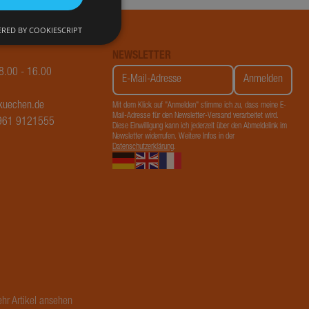
RED BY COOKIESCRIPT
NEWSLETTER
08.00 - 16.00
okies. Diese Cookies
kuechen.de
Mit dem Klick auf "Anmelden" stimme ich zu, dass meine E-
Mail-Adresse für den Newsletter-Versand verarbeitet wird.
7961 9121555
Diese Einwilligung kann ich jederzeit über den Abmeldelink im
Newsletter widerrufen. Weitere Infos in der
Datenschutzerklärung
.
alytics
s
e Universal
wichtige
n verwendeten
es Cookie
enutzer zu
hr Artikel ansehen
g generierte