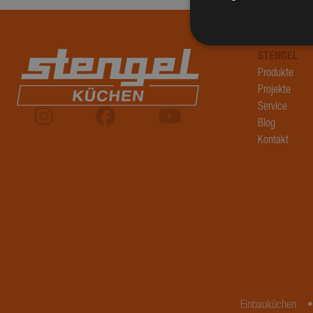
STENGEL
Produkte
Performance-Cookies 
Projekte
können nicht verwend
Service
Blog
Name
Kontakt
_ga_BPTML0GNXS
_ga
Einbauküchen