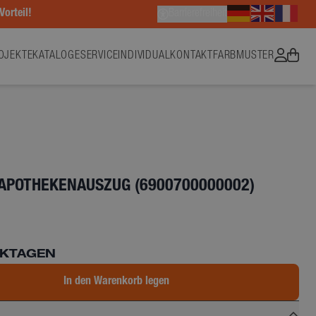
Vorteil!
Barrierefreiheit
OJEKTE
KATALOGE
SERVICE
INDIVIDUAL
KONTAKT
FARBMUSTER
APOTHEKENAUSZUG (6900700000002)
RKTAGEN
In den Warenkorb legen