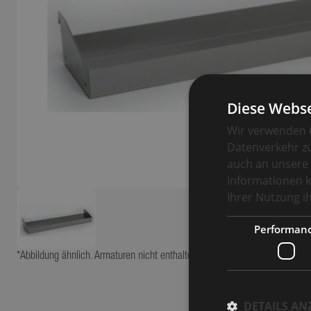
Diese Webse
Wir verwenden C
Datenverkehr zu
auch an unsere 
Informationen k
Ihrer Nutzung 
Performan
*Abbildung ähnlich. Armaturen nicht enthalten. Abbildung kann Sonderaust
DETAILS AN