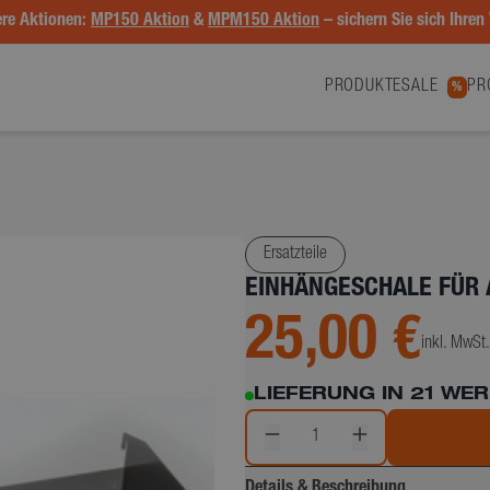
re Aktionen:
MP150 Aktion
&
MPM150 Aktion
– sichern Sie sich Ihren 
PRODUKTE
SALE
PR
%
Ersatzteile
EINHÄNGESCHALE FÜR 
25,00 €
inkl. MwSt.
LIEFERUNG IN 21 WE
1
Details & Beschreibung