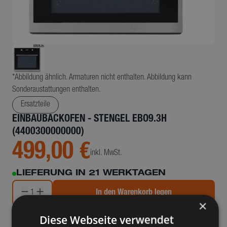
*Abbildung ähnlich. Armaturen nicht enthalten. Abbildung kann
Sonderaustattungen enthalten.
Ersatzteile
EINBAUBACKOFEN - STENGEL EBO9.3H
(4400300000000)
499,00 €
inkl. MwSt.
LIEFERUNG IN 21 WERKTAGEN
1
In den Warenkorb legen
×
Diese Webseite verwendet
Details & Beschreibung