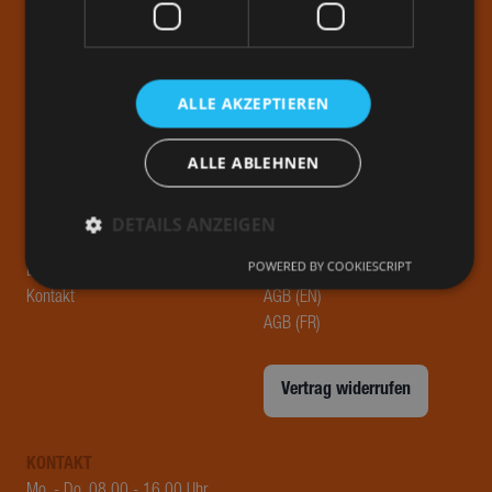
ALLE AKZEPTIEREN
ALLE ABLEHNEN
STENGEL
RECHTLICHES
Produkte
Impressum
Projekte
Datenschutzerkärung
DETAILS ANZEIGEN
Service
Widerrufsbelehrung
POWERED BY COOKIESCRIPT
Blog
AGB (DE)
Kontakt
AGB (EN)
Performance
Targeting
Funktionalität
AGB (FR)
Unklassifizierte
Performance-Cookies sammeln Informationen
Vertrag widerrufen
darüber, wie Besucher eine Webseite nutzen, z. B.
Analyse-Cookies. Diese Cookies können nicht
verwendet werden, um einen bestimmten Besucher
direkt zu identifizieren.
KONTAKT
Mo. - Do. 08.00 - 16.00 Uhr