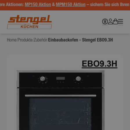
re Aktionen:
MP150 Aktion
&
MPM150 Aktion
– sichern Sie sich Ihren 
Home
/
Produkte
/
Zubehör
/
Einbaubackofen - Stengel EBO9.3H