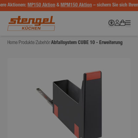
ere Aktionen:
MP150 Aktion
&
MPM150 Aktion
– sichern Sie sich Ihren
Home
/
Produkte
/
Zubehör
/
Abfallsystem CUBE 10 - Erweiterung