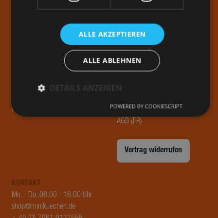
ALLE AKZEPTIEREN
STENGEL
RECHTLICHES
ALLE ABLEHNEN
Produkte
Impressum
Projekte
Datenschutzerkärung
DETAILS ANZEIGEN
Service
Widerrufsbelehrung
Blog
AGB (DE)
POWERED BY COOKIESCRIPT
Kontakt
AGB (EN)
AGB (FR)
Performance
Targeting
Funktionalität
Unklassifizierte
Vertrag widerrufen
Performance-Cookies sammeln Informationen
darüber, wie Besucher eine Webseite nutzen, z. B.
Analyse-Cookies. Diese Cookies können nicht
KONTAKT
verwendet werden, um einen bestimmten Besucher
direkt zu identifizieren.
Mo. - Do. 08.00 - 16.00 Uhr
Anbieter
shop@minikuechen.de
/
Name
Ablaufdatum
Beschreib