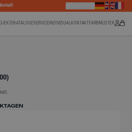
Vorteil!
Barrierefreiheit
OJEKTE
KATALOGE
SERVICE
INDIVIDUAL
KONTAKT
FARBMUSTER
00)
MwSt.
RKTAGEN