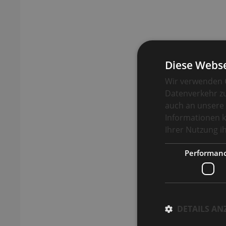
Diese Webse
Wir verwenden C
Datenverkehr zu
auch an unsere 
Informationen k
Ihrer Nutzung 
Performan
DETAILS AN