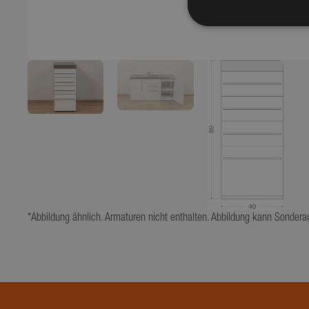
Performance-Cookies 
können nicht verwend
Name
_ga_BPTML0GNXS
_ga
*Abbildung ähnlich. Armaturen nicht enthalten. Abbildung kann Sondera