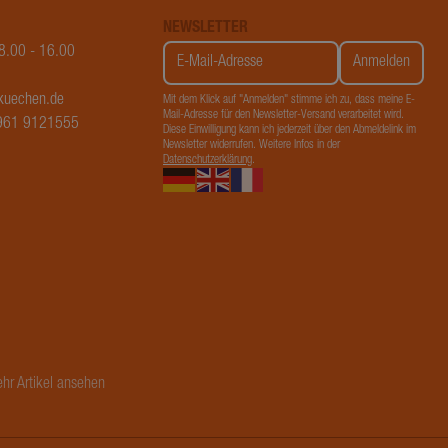
Google-
 Site
NEWSLETTER
ng von
08.00 - 16.00
nendaten für
t.
kuechen.de
Mit dem Klick auf "Anmelden" stimme ich zu, dass meine E-
Mail-Adresse für den Newsletter-Versand verarbeitet wird.
7961 9121555
Diese Einwilligung kann ich jederzeit über den Abmeldelink im
Newsletter widerrufen. Weitere Infos in der
Datenschutzerklärung
.
eschreibung
eihe von
t-Gebote von
zt und
Endbenutzer
hr Artikel ansehen
ie der
such dieser