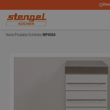
Unse
Home
/
Produkte
/
Schränke
/
MP40S4