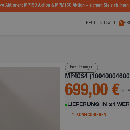
re Aktionen:
MP150 Aktion
&
MPM150 Aktion
– sichern Sie sich Ihren 
PRODUKTE
SALE
PR
%
Erweiterungen
MP40S4 (10040004600
699,00 €
inkl. 
LIEFERUNG IN 21 WE
1. KONFIGURIEREN