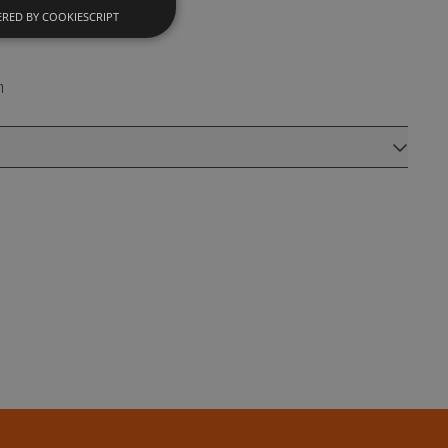
RED BY COOKIESCRIPT
m
okies. Diese Cookies
alytics
s
e Universal
wichtige
n verwendeten
es Cookie
enutzer zu
g generierte
ird. Es ist in