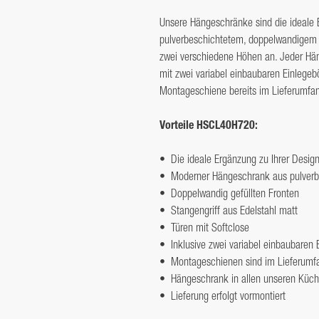
Tiefe (cm)
Unsere Hängeschränke sind die ideale E
pulverbeschichtetem, doppelwandigem Me
Höhe (cm)
zwei verschiedene Höhen an. Jeder Hän
Gewicht (kg)
mit zwei variabel einbaubaren Einlegebö
Montageschiene bereits im Lieferumfang
Vorteile HSCL40H720:
•	Die ideale Ergänzung zu Ihrer Designline Miniküche

•	Moderner Hängeschrank aus pulverbeschichtetem Metall 

•	Doppelwandig gefüllten Fronten

•	Stangengriff aus Edelstahl matt

•	Türen mit Softclose

•	Inklusive zwei variabel einbaubaren Einlegeböden

•	Montageschienen sind im Lieferumfang enthalten

•	Hängeschrank in allen unseren Küchenfarben erhältlich

•	Lieferung erfolgt vormontiert
