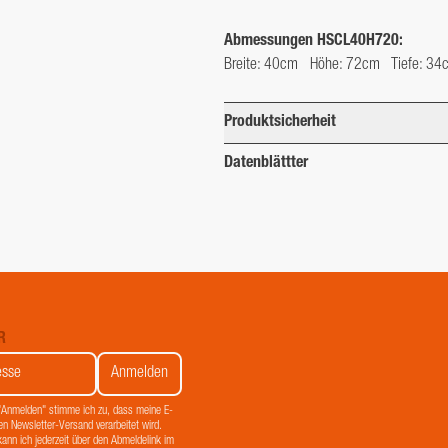
Abmessungen HSCL40H720:
Breite: 40cm   Höhe: 72cm   Tiefe: 34
Produktsicherheit
Verantwortlich für Produktsicherheit:
Datenblättter
Stengel GmbH
Max-Eyth-Straße 15
73479 Ellwangen/jagst
Deutschland
office@stengel-steelconcept.de
R
 "Anmelden" stimme ich zu, dass meine E-
en Newsletter-Versand verarbeitet wird.
kann ich jederzeit über den Abmeldelink im