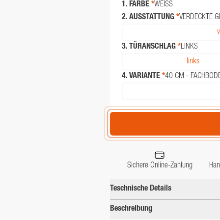
1. FARBE
*
WEISS
2. AUSSTATTUNG
*
VERDECKTE G
v
3. TÜRANSCHLAG
*
LINKS
links
4. VARIANTE
*
40 CM - FACHBOD
Sichere Online-Zahlung
Han
Teschnische Details
Beschreibung
Breite (cm)