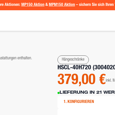
re Aktionen:
MP150 Aktion
&
MPM150 Aktion
– sichern Sie sich Ihren 
ustattungen enthalten.
Hängeschränke
HSCL-40H720 (300402
379,00 €
inkl. 
LIEFERUNG IN 21 WE
1. KONFIGURIEREN