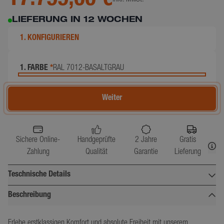
inkl. MwSt.
LIEFERUNG IN 12 WOCHEN
1. KONFIGURIEREN
1. FARBE
*
RAL 7012-BASALTGRAU
Weiter
Sichere Online-
Handgeprüfte
2 Jahre
Gratis
Zahlung
Qualität
Garantie
Lieferung
Teschnische Details
Beschreibung
Breite (cm)
242
Tiefe (cm)
170
Erlebe erstklassigen Komfort und absolute Freiheit mit unserem