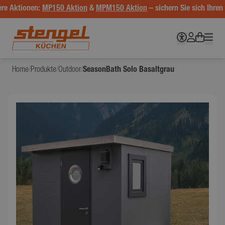
re Aktionen:
MP150 Aktion
&
MPM150 Aktion
– sichern Sie sich Ihren V
Home
/
Produkte
/
Outdoor
/
SeasonBath Solo Basaltgrau