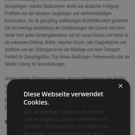
einzigartigen, mobilen Badezimmer, direkt aus deutscher Fertigung.
Höhe (cm)
248
Profitiere von der robusten, langlebigen und wetterbeständigen
Gewicht (kg)
990
Konstruktion, die dir ganzjährig erstklassigen Wohlfühlkomfort garantiert.
Die hochwertige Ausstattung der Sanitäranlagen wie Geberit und Hans
Grohe hebt jedes Campingabenteuer auf ein neues Niveau und bietet dir
ein exklusives Erlebnis. Wähle zwischen Einzel- oder Doppelkabine und
profitiere von der Zeitersparnis bei der Montage und beim Transport.
Perfekt für Campingplätze, Tiny-House-Siedlungen, Ferienresorts oder als
flexible Lösung für Veranstaltungen.
Unsere mobilen Badezimmer bieten deinem Unternehmen eine flexible
×
und komfortable Sanitärlösung. Sie fungieren als erstklassige
Diese Webseite verwendet
Toilettenanlage für ankommende Lkw-Fahrer und garantieren zufriedene
Cookies.
Mitarbeiter, sei es auf Baustellen oder als Ergänzung zu bestehenden
Einrichtungen.
Wir verwenden Cookies, um Inhalte
und Anzeigen zu personalisieren und
VORTEILE AUF EINEN BLICK:
unseren Datenverkehr zu analysieren.
Wir geben Informationen über Ihre