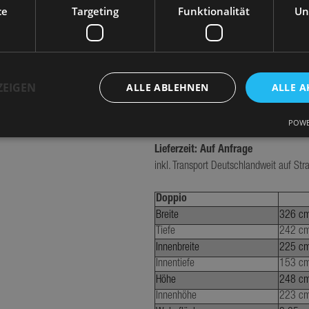
MONTAGEFREUNDLICHE ANSCHLÜ
ce
Targeting
Funktionalität
Un
OPTIONAL:
Verleihe Deinem mobilen Badezimmer ei
Lieblingsdesign und schaffe eine Wohl
ZEIGEN
ALLE ABLEHNEN
ALLE A
Zubehör:
Außenspülen (nicht im Lieferumfang)
POWE
Lieferzeit: Auf Anfrage
Performance
Targeting
Funktionalität
Unklassifizierte
inkl. Transport Deutschlandweit auf St
sammeln Informationen darüber, wie Besucher eine Webseite nutzen, z. B. Analyse-Co
et werden, um einen bestimmten Besucher direkt zu identifizieren.
Doppio
Anbieter
Breite
326 c
/
Ablaufdatum
Beschreibung
Domäne
Tiefe
242 c
Innenbreite
225 c
.minikuechen.de
1 Jahr 1
Dieses Cookie wird von Google An
Monat
Innentiefe
153 c
verwendet, um den Sitzungsstatu
Höhe
248 c
beizubehalten.
Innenhöhe
223 c