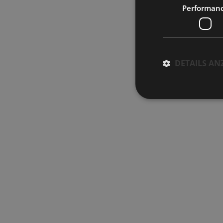
Performan
DETAILS AN
Performance-Cookies 
können nicht verwend
Name
_ga_BPTML0GNXS