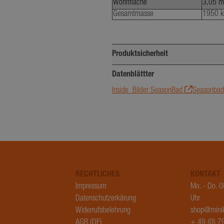
Wohnfläche
3,05 m
1 Jahr 1
Google LLC
Dieser Cookie-Name ist mit Googl
Monat
.minikuechen.de
Gesamtmasse
1950 k
Analytics verknüpft. Dies ist eine 
Aktualisierung des am häufigste
Analysedienstes von Google. Dies
wird verwendet, um eindeutige B
Produktsicherheit
unterscheiden, indem eine zufälli
Verantwortlich für Produktsicherheit:
Datenblättter
Nummer als Client-ID zugewiesen w
jeder Seitenanforderung auf einer
Inside_Bilder SeasonBad
Seasonba
lärung
Stengel GmbH
enthalten und wird zur Berechnu
Max-Eyth-Straße 15
Besucher-, Sitzungs- und Kampag
73479 Ellwangen/jagst
die Site-Analyseberichte verwende
Deutschland
office@stengel-steelconcept.de
Anbieter
Domäne
Ablaufdatum
B
/
RECHTLICHES
KONTAKT
er
/
Ablaufdatum
Beschreibung
minikuechen.de
2 Monate 4 Wochen
Impressum
Mo. - Do. 
ne
Datenschutzerkärung
Uhr
minikuechen.de
1 Jahr
2 Monate 4
tform
Wird von Facebook verwendet, um eine R
Widerrufsbelehrung
shop@mini
Wochen
Werbeprodukten zu liefern, z. B. Echtzei
chen.de
AGB (DE)
+ 49 (0) 