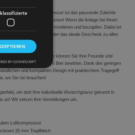
klassifizierte
er TE-25-1-K mit Luftkompressor ist das passende Zubehör
, so können Sie nichts vergessen! Wenn die Anlage bei Ihnen
ber den Zapfkopf am Fass montieren und loszapfen. Dabei ist
s perfekte Einstiegsmodell oder das ideale Geschenk zu allen
KZEPTIEREN
tung von 25 Litern die Stunde können Sie Ihre Freunde und
RED BY COOKIESCRIPT
ühelos mit frisch gezapftem Bier bewirten. Dank des geringen
andlichen und kompakten Design mit praktischem Tragegriff
bar, wo Sie sie brauchen!
okies. Diese Cookies
perfekt, um dort Ihre individuelle Wunschgravur gekonnt in
s an! Wir setzen Ihre Vorstellungen um.
alytics
autem Luftkompressor
s
chromt 35 mm Tropfblech