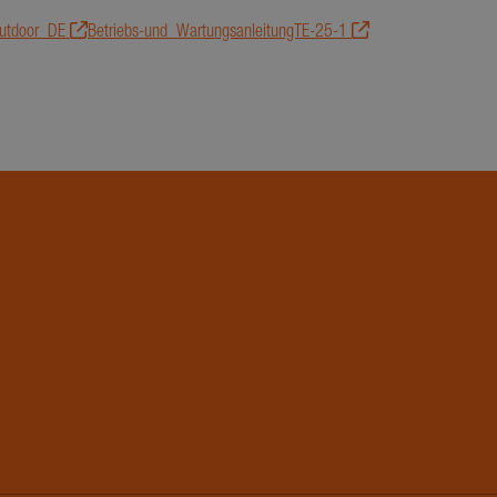
t-Gebote von
Outdoor_DE
Betriebs-und_WartungsanleitungTE-25-1
zt und
Endbenutzer
ie der
such dieser