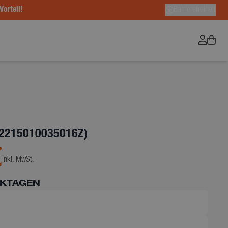
Vorteil!
Barrierefreiheit
2215010035016Z)
€
inkl. MwSt.
RKTAGEN