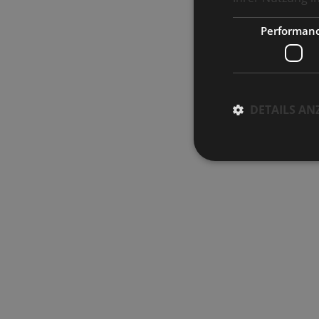
Performan
DETAILS AN
Performance-Cookies 
können nicht verwend
Name
_ga_BPTML0GNXS