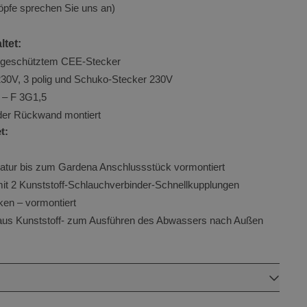
öpfe sprechen Sie uns an)
e Universal
wichtige
ltet:
n verwendeten
ergeschütztem CEE-Stecker
es Cookie
0V, 3 polig und Schuko-Stecker 230V
enutzer zu
 – F 3G1,5
g generierte
 der Rückwand montiert
ird. Es ist in
Google-
t:
 Site
ng von
atur bis zum Gardena Anschlussstück vormontiert
nendaten für
t 2 Kunststoff-Schlauchverbinder-Schnellkupplungen
t.
ken – vormontiert
 aus Kunststoff- zum Ausführen des Abwassers nach Außen
eschreibung
eihe von