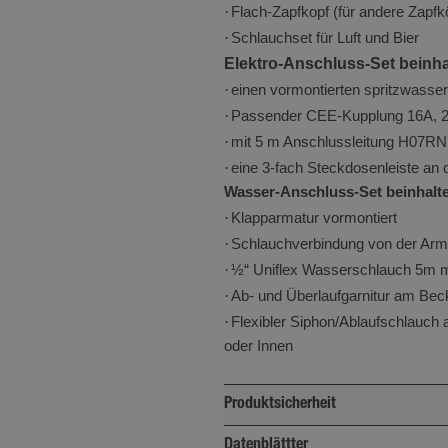
beizubehalten.
·
Flach-Zapfkopf (für andere Zapfk
1 Jahr 1
Google LLC
Dieser Cookie-Name ist mit Googl
·
Schlauchset für Luft und Bier
Monat
.minikuechen.de
Analytics verknüpft. Dies ist eine 
Elektro-Anschluss-Set beinha
Aktualisierung des am häufigste
·
einen vormontierten spritzwass
Analysedienstes von Google. Dies
·
Passender CEE-Kupplung 16A, 23
wird verwendet, um eindeutige B
·
mit 5 m Anschlussleitung H07RN
unterscheiden, indem eine zufälli
·
eine 3-fach Steckdosenleiste an
Nummer als Client-ID zugewiesen w
Wasser-Anschluss-Set beinhalte
jeder Seitenanforderung auf einer
lärung
·
Klapparmatur vormontiert
enthalten und wird zur Berechnu
·
Schlauchverbindung von der Arm
Besucher-, Sitzungs- und Kampag
·
½“ Uniflex Wasserschlauch 5m mi
die Site-Analyseberichte verwende
·
Ab- und Überlaufgarnitur am Bec
·
Flexibler Siphon/Ablaufschlauch
oder Innen
Anbieter
Domäne
Ablaufdatum
B
/
er
/
Ablaufdatum
Beschreibung
minikuechen.de
2 Monate 4 Wochen
ne
Produktsicherheit
minikuechen.de
1 Jahr
Verantwortlich für Produktsicherheit:
2 Monate 4
tform
Wird von Facebook verwendet, um eine R
Datenblättter