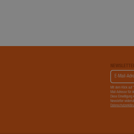
Inc.
.minikue
_gcl_au
Google L
.minikue
NEWSLETTE
Mit dem Klick auf
Mail-Adresse für d
Diese Einwilligung 
Newsletter widerruf
Datenschutzerklär