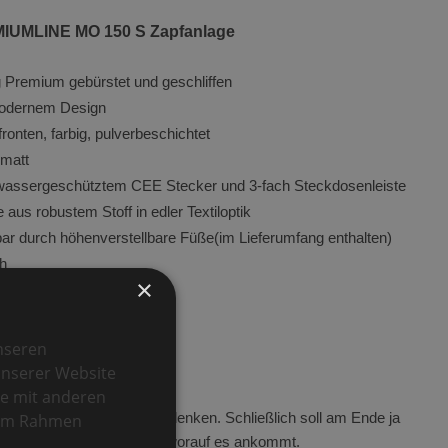
62
UMLINE MO 150 S Zapfanlage
104
 Premium gebürstet und geschliffen
null
-modernem Design
onten, farbig, pulverbeschichtet
 matt
zwassergeschütztem CEE Stecker und 3-fach Steckdosenleiste
s robustem Stoff in edler Textiloptik
ar durch höhenverstellbare Füße(im Lieferumfang enthalten)
ch
×
g für den Außenbereich
terbau
nseren
unserer Website
se mit anderen
e im Rahmen
pfanlage ist vieles zu bedenken. Schließlich soll am Ende ja
erer Erfahrung wissen wir worauf es ankommt.