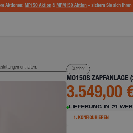
re Aktionen:
MP150 Aktion
&
MPM150 Aktion
– sichern Sie sich Ihren 
ustattungen enthalten.
Outdoor
MO150S ZAPFANLAGE (
3.549,00 
LIEFERUNG IN 21 WE
1. KONFIGURIEREN