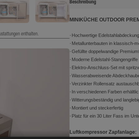
Beschreibung
Breite (cm)
Tiefe (cm)
MINIKÜCHE OUTDOOR PREMIU
Höhe (cm)
ustattungen enthalten.
·
Hochwertige Edelstahlabdeckung
Gewicht (kg)
·
Metallunterbauten in klassisch
·
Gefüllte doppelwandige Premiumfr
·
Moderne Edelstahl-Stangengriffe
·
Elektro-Anschluss-Set mit sprit
·
Wasserabweisende Abdeckhaube au
·
Verzinkter Rollensatz austauschb
·
In verschiedenen Farben erhältli
·
Witterungsbeständig und langlebi
·
Montiert und steckerfertig
·
Platz für ein 30 Liter Fass im Un
Luftkompressor Zapfanlage: