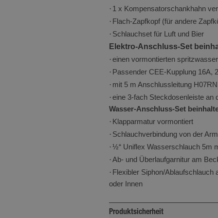
sammeln Informationen darüber, wie Besucher eine Webseite nutzen, z. B. Analyse-Co
·
1 x Kompensatorschankhahn ver
et werden, um einen bestimmten Besucher direkt zu identifizieren.
·
Flach-Zapfkopf (für andere Zapfk
Anbieter
/
·
Schlauchset für Luft und Bier
Ablaufdatum
Beschreibung
Domäne
Elektro-Anschluss-Set beinha
.minikuechen.de
1 Jahr 1
·
einen vormontierten spritzwass
Dieses Cookie wird von Google An
Monat
verwendet, um den Sitzungsstatu
·
Passender CEE-Kupplung 16A, 23
beizubehalten.
·
mit 5 m Anschlussleitung H07RN
·
eine 3-fach Steckdosenleiste an
1 Jahr 1
Google LLC
Dieser Cookie-Name ist mit Googl
Monat
.minikuechen.de
Wasser-Anschluss-Set beinhalte
Analytics verknüpft. Dies ist eine 
·
Klapparmatur vormontiert
Aktualisierung des am häufigste
·
Schlauchverbindung von der Arm
Analysedienstes von Google. Dies
·
½“ Uniflex Wasserschlauch 5m mi
wird verwendet, um eindeutige B
·
Ab- und Überlaufgarnitur am Bec
unterscheiden, indem eine zufälli
·
Nummer als Client-ID zugewiesen w
Flexibler Siphon/Ablaufschlauch
jeder Seitenanforderung auf einer
oder Innen
lärung
enthalten und wird zur Berechnu
Besucher-, Sitzungs- und Kampag
Produktsicherheit