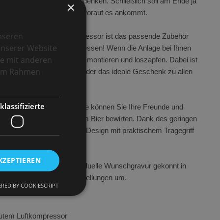
pfanlage ist vieles zu bedenken. Schließlich soll am Ende ja
×
erer Erfahrung wissen wir worauf es ankommt.
nseren
er TE-25-1-K mit Luftkompressor ist das passende Zubehör
unserer Website
, so können Sie nichts vergessen! Wenn die Anlage bei Ihnen
se mit anderen
ber den Zapfkopf am Fass montieren und loszapfen. Dabei ist
e im Rahmen
s perfekte Einstiegsmodell oder das ideale Geschenk zu allen
klassifizierte
tung von 25 Litern die Stunde können Sie Ihre Freunde und
ühelos mit frisch gezapftem Bier bewirten. Dank des geringen
andlichen und kompakten Design mit praktischem Tragegriff
bar, wo Sie sie brauchen!
KZEPTIEREN
perfekt, um dort Ihre individuelle Wunschgravur gekonnt in
s an! Wir setzen Ihre Vorstellungen um.
RED BY COOKIESCRIPT
autem Luftkompressor