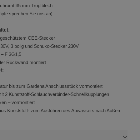
okies. Diese Cookies
chromt 35 mm Tropfblech
öpfe sprechen Sie uns an)
ltet:
ergeschütztem CEE-Stecker
alytics
s
0V, 3 polig und Schuko-Stecker 230V
 – F 3G1,5
 der Rückwand montiert
e Universal
t:
wichtige
n verwendeten
atur bis zum Gardena Anschlussstück vormontiert
es Cookie
t 2 Kunststoff-Schlauchverbinder-Schnellkupplungen
enutzer zu
ken – vormontiert
g generierte
ird. Es ist in
 aus Kunststoff- zum Ausführen des Abwassers nach Außen
Google-
 Site
ng von
nendaten für