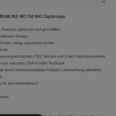
157
62
MLINE MO 150 BKI Zapfanlage
104
 Premium gebürstet und geschliffen
null
-modernem Design
onten, farbig, pulverbeschichtet
 matt
zwassergeschütztem CEE Stecker und 3-fach Steckdosenleiste
s robustem Stoff in edler Textiloptik
ar durch höhenverstellbare Füße(im Lieferumfang enthalten)
ch
g für den Außenbereich
terbau