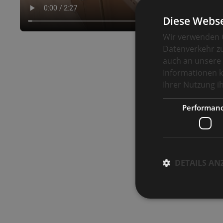
Diese Webse
Wir verwenden C
Datenverkehr zu
auch an unsere 
Informationen k
Ihrer Nutzung 
Performan
DETAILS AN