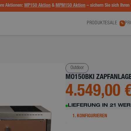
re Aktionen:
MP150 Aktion
&
MPM150 Aktion
– sichern Sie sich Ihren 
PRODUKTE
SALE
PR
%
Outdoor
MO150BKI ZAPFANLAGE
4.549,00 
LIEFERUNG IN 21 WE
1. KONFIGURIEREN