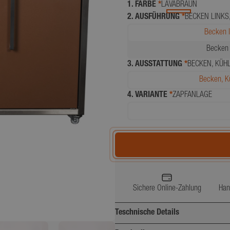
1. FARBE
*
LAVABRAUN
2. AUSFÜHRUNG
*
BECKEN LINKS
Becken l
Becken r
3. AUSSTATTUNG
*
BECKEN, KÜH
Becken, Kü
4. VARIANTE
*
ZAPFANLAGE
Sichere Online-Zahlung
Han
Teschnische Details