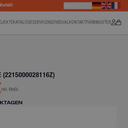
Vorteil!
Barrierefreiheit
OJEKTE
KATALOGE
SERVICE
INDIVIDUAL
KONTAKT
FARBMUSTER
 (2215000028116Z)
€
inkl. MwSt.
RKTAGEN