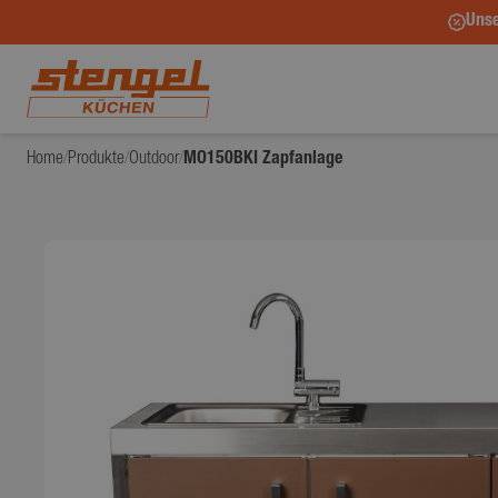
Unse
Home
/
Produkte
/
Outdoor
/
MO150BKI Zapfanlage