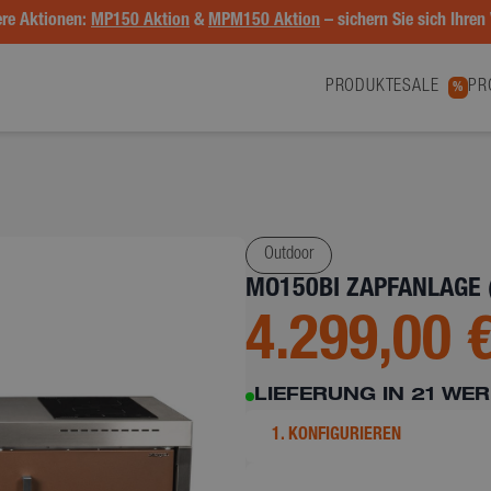
re Aktionen:
MP150 Aktion
&
MPM150 Aktion
– sichern Sie sich Ihren 
PRODUKTE
SALE
PR
%
Outdoor
MO150BI ZAPFANLAGE 
4.299,00 
LIEFERUNG IN 21 WE
1. KONFIGURIEREN