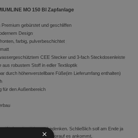
62
MLINE MO 150 BI Zapfanlage
104
 Premium gebürstet und geschliffen
null
-modernem Design
onten, farbig, pulverbeschichtet
 matt
zwassergeschütztem CEE Stecker und 3-fach Steckdosenleiste
s robustem Stoff in edler Textiloptik
ar durch höhenverstellbare Füße(im Lieferumfang enthalten)
ch
g für den Außenbereich
terbau
pfanlage ist vieles zu bedenken. Schließlich soll am Ende ja
×
erer Erfahrung wissen wir worauf es ankommt.