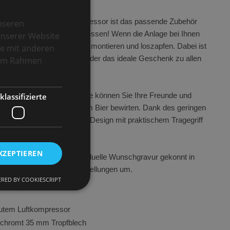
er TE-25-1-K mit Luftkompressor ist das passende Zubehör
nseren
, so können Sie nichts vergessen! Wenn die Anlage bei Ihnen
unserer Website
ber den Zapfkopf am Fass montieren und loszapfen. Dabei ist
se mit anderen
s perfekte Einstiegsmodell oder das ideale Geschenk zu allen
e im Rahmen
klassifizierte
tung von 25 Litern die Stunde können Sie Ihre Freunde und
ühelos mit frisch gezapftem Bier bewirten. Dank des geringen
andlichen und kompakten Design mit praktischem Tragegriff
bar, wo Sie sie brauchen!
KZEPTIEREN
perfekt, um dort Ihre individuelle Wunschgravur gekonnt in
s an! Wir setzen Ihre Vorstellungen um.
RED BY COOKIESCRIPT
autem Luftkompressor
okies. Diese Cookies
chromt 35 mm Tropfblech