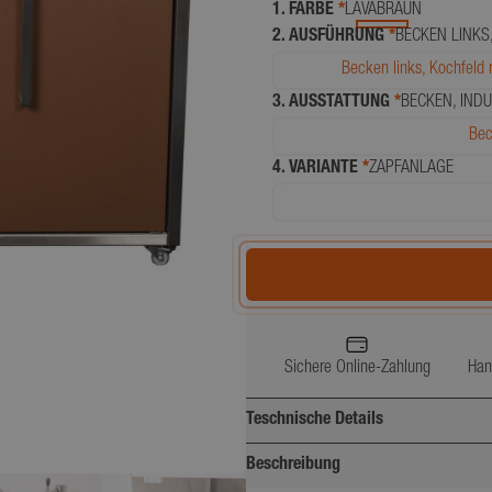
1. FARBE
*
LAVABRAUN
2. AUSFÜHRUNG
*
BECKEN LINKS
Becken links, Kochfeld 
3. AUSSTATTUNG
*
BECKEN, IND
Bec
4. VARIANTE
*
ZAPFANLAGE
Sichere Online-Zahlung
Han
Teschnische Details
Beschreibung
Breite (cm)