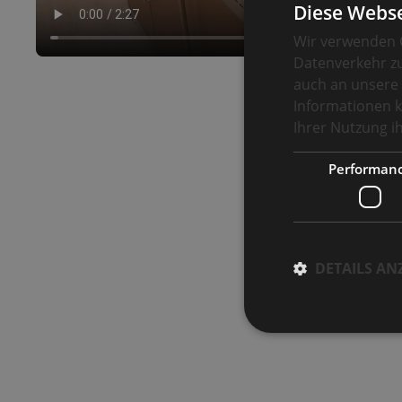
Diese Webse
Wir verwenden C
Datenverkehr zu
auch an unsere 
Informationen k
Ihrer Nutzung 
Performan
DETAILS AN
Performance-Cookies 