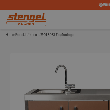
Unse
Home
/
Produkte
/
Outdoor
/
MO150BI Zapfanlage