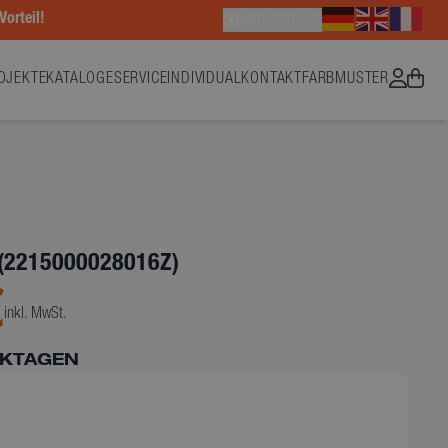
Vorteil!
Barrierefreiheit
OJEKTE
KATALOGE
SERVICE
INDIVIDUAL
KONTAKT
FARBMUSTER
(2215000028016Z)
€
inkl. MwSt.
RKTAGEN