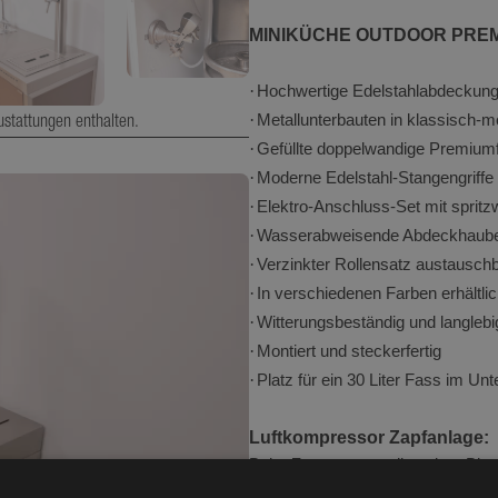
Tiefe (cm)
MINIKÜCHE OUTDOOR PREMIU
Höhe (cm)
·
Hochwertige Edelstahlabdeckung
Gewicht (kg)
·
Metallunterbauten in klassisch
ustattungen enthalten.
·
Gefüllte doppelwandige Premiumfr
·
Moderne Edelstahl-Stangengriffe
·
Elektro-Anschluss-Set mit sprit
·
Wasserabweisende Abdeckhaube au
·
Verzinkter Rollensatz austauschb
·
In verschiedenen Farben erhältli
·
Witterungsbeständig und langlebi
·
Montiert und steckerfertig
·
Platz für ein 30 Liter Fass im Un
Luftkompressor Zapfanlage:
Beim Zusammenstellen einer Bierza
alles zueinander passen. Aus uns