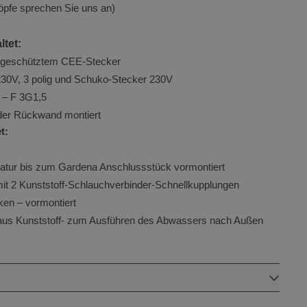
öpfe sprechen Sie uns an)
ltet:
ergeschütztem CEE-Stecker
alytics
0V, 3 polig und Schuko-Stecker 230V
s
 – F 3G1,5
 der Rückwand montiert
e Universal
t:
wichtige
n verwendeten
atur bis zum Gardena Anschlussstück vormontiert
es Cookie
t 2 Kunststoff-Schlauchverbinder-Schnellkupplungen
enutzer zu
ken – vormontiert
g generierte
 aus Kunststoff- zum Ausführen des Abwassers nach Außen
ird. Es ist in
Google-
 Site
ng von
nendaten für
t.