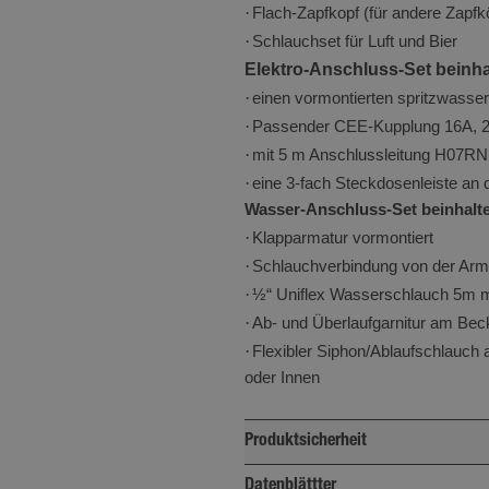
et werden, um einen bestimmten Besucher direkt zu identifizieren.
·
Flach-Zapfkopf (für andere Zapfk
Anbieter
·
/
Schlauchset für Luft und Bier
Ablaufdatum
Beschreibung
Domäne
Elektro-Anschluss-Set beinha
·
einen vormontierten spritzwass
.minikuechen.de
1 Jahr 1
Dieses Cookie wird von Google An
Monat
·
Passender CEE-Kupplung 16A, 23
verwendet, um den Sitzungsstatu
·
mit 5 m Anschlussleitung H07RN
beizubehalten.
·
eine 3-fach Steckdosenleiste an
1 Jahr 1
Google LLC
Dieser Cookie-Name ist mit Googl
Wasser-Anschluss-Set beinhalte
Monat
.minikuechen.de
Analytics verknüpft. Dies ist eine 
·
Klapparmatur vormontiert
Aktualisierung des am häufigste
·
Schlauchverbindung von der Arm
Analysedienstes von Google. Dies
·
½“ Uniflex Wasserschlauch 5m mi
wird verwendet, um eindeutige B
·
Ab- und Überlaufgarnitur am Bec
unterscheiden, indem eine zufälli
·
Flexibler Siphon/Ablaufschlauch
Nummer als Client-ID zugewiesen w
oder Innen
jeder Seitenanforderung auf einer
lärung
enthalten und wird zur Berechnu
Besucher-, Sitzungs- und Kampag
Produktsicherheit
die Site-Analyseberichte verwende
Verantwortlich für Produktsicherheit:
Datenblättter