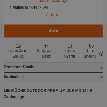
Becken, Zapfanlage
4. VARIANTE
*
ZAPFANLAGE
Zapfanlage
Weiter
Sichere Online-
Handgeprüfte
2 Jahre
Gratis
Zahlung
Qualität
Garantie
Lieferung
Teschnische Details
Beschreibung
Breite (cm)
127
Tiefe (cm)
62
MINIKÜCHE OUTDOOR PREMIUMLINE MO 120 B
Zapfanlage
Höhe (cm)
104
Gewicht (kg)
null