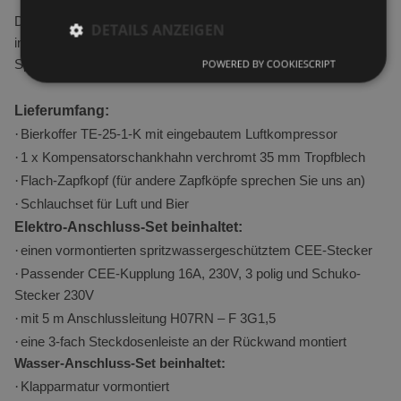
Das Edelstahlgehäuse eignet sich perfekt, um dort Ihre
DETAILS ANZEIGEN
individuelle Wunschgravur gekonnt in Szene zu setzen.
POWERED BY COOKIESCRIPT
Sprechen Sie uns an! Wir setzen Ihre Vorstellungen um.
Performance
Targeting
Funktionalität
Lieferumfang:
Unklassifizierte
·
Bierkoffer TE-25-1-K mit eingebautem Luftkompressor
·
1 x Kompensatorschankhahn verchromt 35 mm Tropfblech
Performance-Cookies sammeln Informationen
darüber, wie Besucher eine Webseite nutzen, z. B.
·
Flach-Zapfkopf (für andere Zapfköpfe sprechen Sie uns an)
Analyse-Cookies. Diese Cookies können nicht
·
Schlauchset für Luft und Bier
verwendet werden, um einen bestimmten Besucher
direkt zu identifizieren.
Elektro-Anschluss-Set beinhaltet:
Anbieter
·
einen vormontierten spritzwassergeschütztem CEE-Stecker
/
Name
Ablaufdatum
Beschreib
Domäne
·
Passender CEE-Kupplung 16A, 230V, 3 polig und Schuko-
Stecker 230V
_ga_BPTML0GNXS
.minikuechen.de
1 Jahr 1
Dieses 
Monat
·
mit 5 m Anschlussleitung H07RN – F 3G1,5
von Go
·
eine 3-fach Steckdosenleiste an der Rückwand montiert
Analyti
Wasser-Anschluss-Set beinhaltet:
verwen
·
Klapparmatur vormontiert
den Si