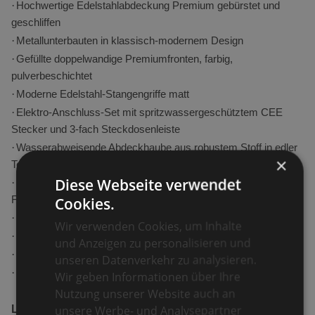
·
Hochwertige Edelstahlabdeckung Premium gebürstet und
geschliffen
·
Metallunterbauten in klassisch-modernem Design
·
Gefüllte doppelwandige Premiumfronten, farbig,
pulverbeschichtet
·
Moderne Edelstahl-Stangengriffe matt
·
Elektro-Anschluss-Set mit spritzwassergeschütztem CEE
Stecker und 3-fach Steckdosenleiste
·
Wasserabweisende Abdeckhaube aus robustem Stoff in edler
×
Textiloptik
Diese Webseite verwendet
·
Verzinkter Rollensatz austauschbar durch höhenverstellbare
Cookies.
Füße(im Lieferumfang enthalten)
·
In verschiedenen Farben erhältlich
Wir verwenden Cookies, um Inhalte
·
Witterungsbeständig und langlebig für den Außenbereich
und Anzeigen zu personalisieren und
·
Montiert und steckerfertig
unseren Datenverkehr zu analysieren.
·
Platz für ein 30 Liter Fass im Unterbau
Wir geben Informationen über Ihre
Nutzung unserer Website auch an
unsere Werbe- und Analysepartner
Luftkompressor Zapfanlage: