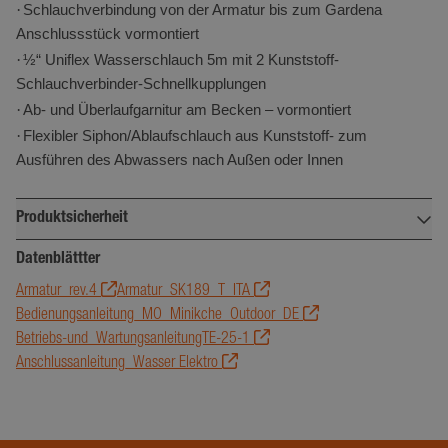
·
Schlauchverbindung von der Armatur bis zum Gardena
beizub
Anschlussstück vormontiert
_ga
1 Jahr 1
Google LLC
Dieser 
·
½“ Uniflex Wasserschlauch 5m mit 2 Kunststoff-
Monat
.minikuechen.de
Name i
Schlauchverbinder-Schnellkupplungen
Google
·
Ab- und Überlaufgarnitur am Becken – vormontiert
Analyti
·
Flexibler Siphon/Ablaufschlauch aus Kunststoff- zum
verknüp
Ausführen des Abwassers nach Außen oder Innen
eine wi
Aktuali
Produktsicherheit
am häu
verwen
Verantwortlich für Produktsicherheit:
Datenblättter
Analys
von Go
Armatur_rev.4
Armatur_SK189_T_ITA
Stengel GmbH
Dieses 
Bedienungsanleitung_MO_Minikche_Outdoor_DE
Max-Eyth-Straße 15
verwen
Betriebs-und_WartungsanleitungTE-25-1
73479 Ellwangen/jagst
eindeu
Anschlussanleitung_Wasser Elektro
Deutschland
Benutz
Google-
unters
Datenschutzerklärung
office@stengel-steelconcept.de
indem e