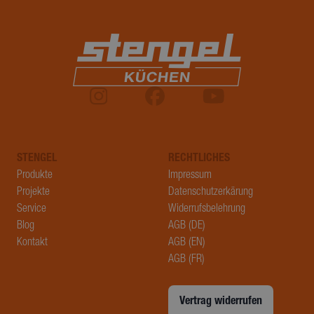
generi
Numme
Client-
zugewi
Es ist i
Seiten
auf ein
enthal
wird zu
Berech
STENGEL
RECHTLICHES
Besuch
Produkte
Impressum
Sitzung
Projekte
Datenschutzerkärung
Kampa
Service
Widerrufsbelehrung
für die 
Blog
AGB (DE)
Analys
Kontakt
AGB (EN)
verwen
AGB (FR)
Vertrag widerrufen