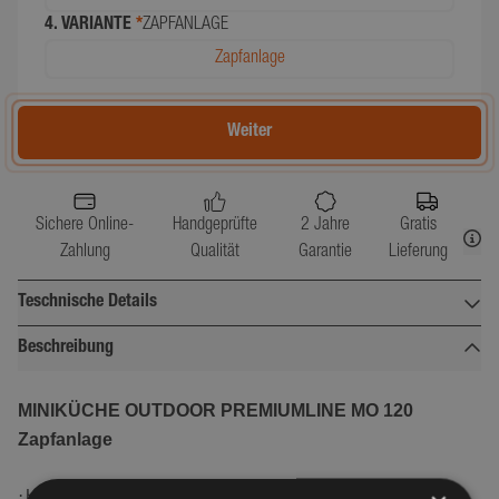
4. VARIANTE
*
ZAPFANLAGE
Zapfanlage
Weiter
Sichere Online-
Handgeprüfte
2 Jahre
Gratis
Zahlung
Qualität
Garantie
Lieferung
Teschnische Details
Beschreibung
Breite (cm)
127
Tiefe (cm)
62
MINIKÜCHE OUTDOOR PREMIUMLINE MO 120
Zapfanlage
Höhe (cm)
104
Gewicht (kg)
null
·
Hochwertige Edelstahlabdeckung Premium gebürstet und