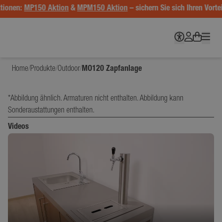
ktionen:
MP150 Aktion
&
MPM150 Aktion
– sichern Sie sich Ihren Vorte
Home
/
Produkte
/
Outdoor
/
MO120 Zapfanlage
*Abbildung ähnlich. Armaturen nicht enthalten. Abbildung kann
Sonderaustattungen enthalten.
Videos