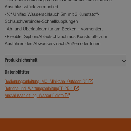
verwen
Anschlussstück vormontiert
Analys
·
½“ Uniflex Wasserschlauch 5m mit 2 Kunststoff-
von Go
Schlauchverbinder-Schnellkupplungen
Dieses 
·
Ab- und Überlaufgarnitur am Becken – vormontiert
verwen
·
Flexibler Siphon/Ablaufschlauch aus Kunststoff- zum
eindeu
Ausführen des Abwassers nach Außen oder Innen
Benutz
unters
Google-
indem e
Produktsicherheit
Datenschutzerklärung
generie
Verantwortlich für Produktsicherheit:
Datenblättter
Numme
Client-
Bedienungsanleitung_MO_Minikche_Outdoor_DE
Stengel GmbH
zugewi
Betriebs-und_WartungsanleitungTE-25-1
Max-Eyth-Straße 15
Es ist i
Anschlussanleitung_Wasser Elektro
73479 Ellwangen/jagst
Seiten
Deutschland
auf ein
enthal
office@stengel-steelconcept.de
wird zu
Berech