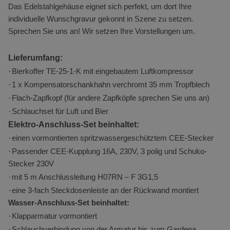
Das Edelstahlgehäuse eignet sich perfekt, um dort Ihre
direkt zu identifizieren.
individuelle Wunschgravur gekonnt in Szene zu setzen.
Anbieter
/
Sprechen Sie uns an! Wir setzen Ihre Vorstellungen um.
Name
Ablaufdatum
Beschreib
Domäne
_ga_BPTML0GNXS
.minikuechen.de
1 Jahr 1
Dieses 
Lieferumfang:
Monat
von Go
·
Bierkoffer TE-25-1-K mit eingebautem Luftkompressor
Analyti
·
1 x Kompensatorschankhahn verchromt 35 mm Tropfblech
verwen
·
Flach-Zapfkopf (für andere Zapfköpfe sprechen Sie uns an)
den Si
·
Schlauchset für Luft und Bier
beizube
Elektro-Anschluss-Set beinhaltet:
_ga
1 Jahr 1
Google LLC
Dieser 
·
einen vormontierten spritzwassergeschütztem CEE-Stecker
Monat
.minikuechen.de
Name i
·
Passender CEE-Kupplung 16A, 230V, 3 polig und Schuko-
Google
Stecker 230V
Analyti
·
mit 5 m Anschlussleitung H07RN – F 3G1,5
verknüp
·
eine 3-fach Steckdosenleiste an der Rückwand montiert
eine wi
Wasser-Anschluss-Set beinhaltet:
Aktuali
·
Klapparmatur vormontiert
am häu
·
Schlauchverbindung von der Armatur bis zum Gardena