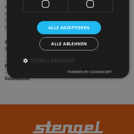
auf Ihren Einrichtungsstil abzustimmen. Ob mit oder ohne Reling – Sie
entscheiden, was am besten zu Ihren Bedürfnissen passt. Der
Servierwagen verbindet Funktionalität mit modernem Design und macht
ALLE AKZEPTIEREN
Ihre Küche noch flexibler.
Abmessungen SW60R:
ALLE ABLEHNEN
Breite: 60cm Höhe: 88cm Tiefe: 60cm
DETAILS ANZEIGEN
Produktsicherheit
POWERED BY COOKIESCRIPT
Verantwortlich für Produktsicherheit:
Datenblättter
Performance
Targeting
Funktionalität
Stengel GmbH
Unklassifizierte
Max-Eyth-Straße 15
73479 Ellwangen/jagst
Performance-Cookies sammeln Informationen
darüber, wie Besucher eine Webseite nutzen, z. B.
Deutschland
Analyse-Cookies. Diese Cookies können nicht
verwendet werden, um einen bestimmten Besucher
direkt zu identifizieren.
office@stengel-steelconcept.de