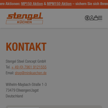
ere Aktionen:
MP150 Aktion
&
MPM150 Aktion
– sichern Sie sich Ihren 
KONTAKT
Stengel Steel Concept GmbH
Tel.
+ 49 (0) 7961 9121555
Email:
shop@minikuechen.de
Wilhelm-Maybach-Straße 1-3
73479 Ellwangen/Jagst
Deutschland