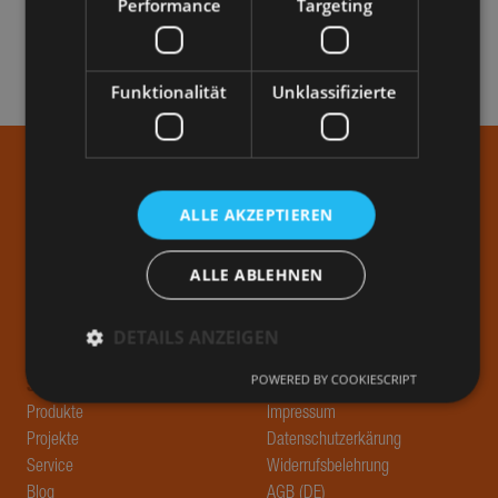
Performance
Targeting
Absenden
Funktionalität
Unklassifizierte
ALLE AKZEPTIEREN
ALLE ABLEHNEN
DETAILS ANZEIGEN
POWERED BY COOKIESCRIPT
STENGEL
RECHTLICHES
Produkte
Impressum
Performance
Targeting
Funktionalität
Projekte
Datenschutzerkärung
Unklassifizierte
Service
Widerrufsbelehrung
Blog
AGB (DE)